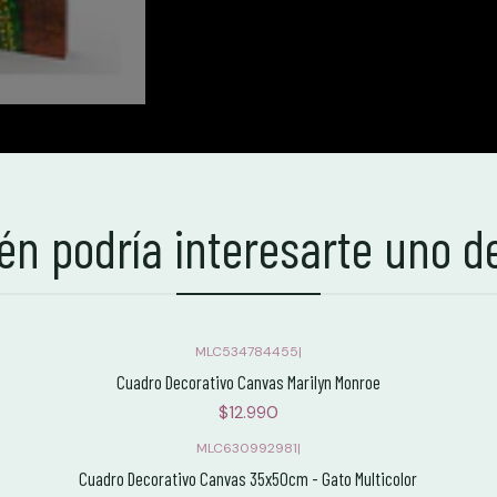
n podría interesarte uno d
MLC534784455
|
Cuadro Decorativo Canvas Marilyn Monroe
$12.990
MLC630992981
|
Cuadro Decorativo Canvas 35x50cm - Gato Multicolor