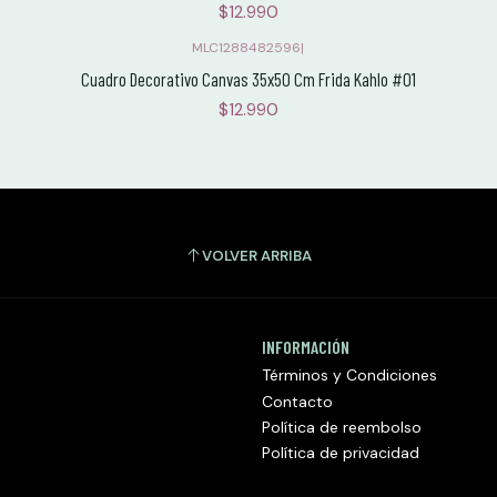
$12.990
MLC1288482596
|
Cuadro Decorativo Canvas 35x50 Cm Frida Kahlo #01
$12.990
VOLVER ARRIBA
INFORMACIÓN
Términos y Condiciones
Contacto
Política de reembolso
Política de privacidad