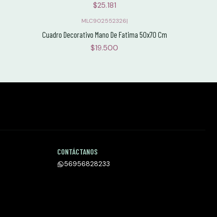
$25.181
MLC902552326
|
Cuadro Decorativo Mano De Fatima 50x70 Cm
$19.500
CONTÁCTANOS
56956828233