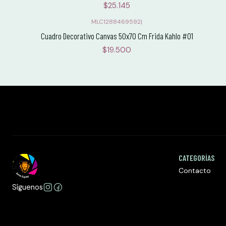
$25.145
MLC1288469592
|
Cuadro Decorativo Canvas 50x70 Cm Frida Kahlo #01
$19.500
CATEGORÍAS
Contacto
Síguenos