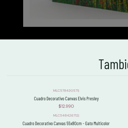
Tambié
MLC578430571
|
Cuadro Decorativo Canvas Elvis Presley
$12.990
MLC548426712
|
Cuadro Decorativo Canvas 55x80cm - Gato Multicolor