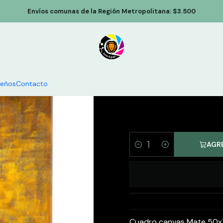
Inicio
Cuadro Canvas El Beso 50x70cm
Envíos comunas de la Región Metropolitana: $3.500
Cuadro C
seños
Contacto
AGR
Cantidad
Cuadro canvas Mate 50x7