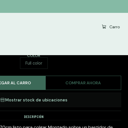
|
Carro
anvas El Beso 50x70cm
COLOR
Full color
EGAR AL CARRO
COMPRAR AHORA
Mostrar stock de ubicaciones
DESCRIPCIÓN
0cm listo para colgar Montado sobre un bastidor de