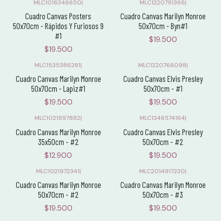
MLC1016346650
|
MLC1220791366
|
Cuadro Canvas Posters
Cuadro Canvas Marilyn Monroe
50x70cm - Rápidos Y Furiosos 9
50x70cm - Byn#1
#1
$19.500
$19.500
MLC1535386281
|
MLC1220766098
|
Cuadro Canvas Marilyn Monroe
Cuadro Canvas Elvis Presley
50x70cm - Lapiz#1
50x70cm - #1
$19.500
$19.500
MLC1021997882
|
MLC1346574164
|
Cuadro Canvas Marilyn Monroe
Cuadro Canvas Elvis Presley
35x50cm - #2
50x70cm - #2
$12.900
$19.500
MLC1021972341
|
MLC2014917230
|
Cuadro Canvas Marilyn Monroe
Cuadro Canvas Marilyn Monroe
50x70cm - #2
50x70cm - #3
$19.500
$19.500