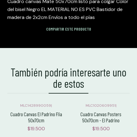
Cuadro canvas Mate 50x70cm listo para colgar Color
del bisel Negro EL MATERIAL NO ES PVC Bastidor de
madera de 2x2cm Envíos a todo el pías
COMPARTIR ESTE PRODUCTO
También podría interesarte uno
de estos
MLC1428990059
|
MLC1020609951
|
Cuadro Canvas El Padrino Flia
Cuadro Canvas Posters
50x70cm
50x70cm - El Padrino
$19.500
$19.500