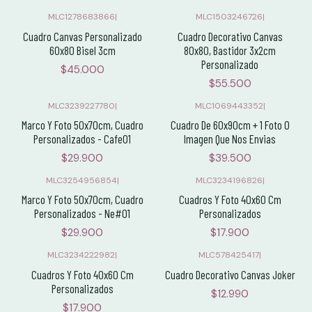
MLC1278683866
|
MLC1503246726
|
Cuadro Canvas Personalizado
Cuadro Decorativo Canvas
60x80 Bisel 3cm
80x80, Bastidor 3x2cm
Personalizado
$45.000
$55.500
MLC3239227780
|
MLC1069443352
|
Marco Y Foto 50x70cm, Cuadro
Cuadro De 60x90cm + 1 Foto O
Personalizados - Cafe01
Imagen Que Nos Envias
$29.900
$39.500
MLC3254956854
|
MLC3234196826
|
Marco Y Foto 50x70cm, Cuadro
Cuadros Y Foto 40x60 Cm
Personalizados - Ne#01
Personalizados
$29.900
$17.900
MLC3234222982
|
MLC578425417
|
Cuadros Y Foto 40x60 Cm
Cuadro Decorativo Canvas Joker
Personalizados
$12.990
$17.900