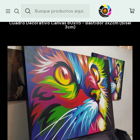
Envíos comunas de la Región Metropolitana: $3.500
Inicio
Canvas personalizados
Cuadro Decorativo Canvas 80x115 - Bastidor 3x2cm (bisel
3cm)