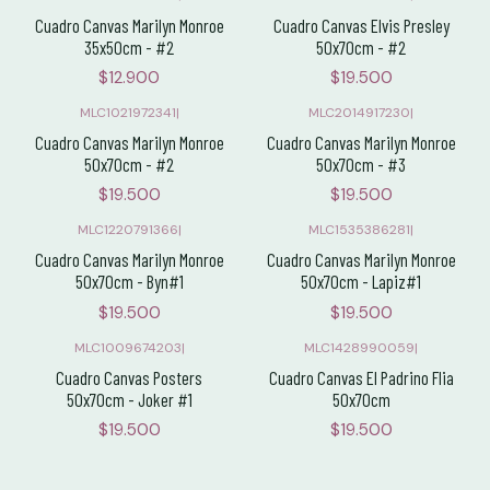
Cuadro Canvas Marilyn Monroe
Cuadro Canvas Elvis Presley
35x50cm - #2
50x70cm - #2
$12.900
$19.500
MLC1021972341
|
MLC2014917230
|
Cuadro Canvas Marilyn Monroe
Cuadro Canvas Marilyn Monroe
50x70cm - #2
50x70cm - #3
$19.500
$19.500
MLC1220791366
|
MLC1535386281
|
Cuadro Canvas Marilyn Monroe
Cuadro Canvas Marilyn Monroe
50x70cm - Byn#1
50x70cm - Lapiz#1
$19.500
$19.500
MLC1009674203
|
MLC1428990059
|
Cuadro Canvas Posters
Cuadro Canvas El Padrino Flia
50x70cm - Joker #1
50x70cm
$19.500
$19.500