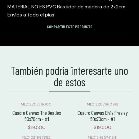
MATERIAL NO ES PVC Bastidor de madera de 2x2cm
Envíos a todo el pías
COMPARTIR ESTE PRODUCTO
También podría interesarte uno
de estos
MLC1220736000
|
MLC1220766098
|
Cuadro Canvas The Beatles
Cuadro Canvas Elvis Presley
50x70cm - #1
50x70cm - #1
$19.500
$19.500
MLC1021997882
|
MLC1346574164
|