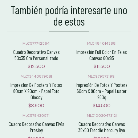
También podría interesarte uno
de estos
MLC577742564
|
MLC484014388
|
Cuadro Decorativo Canvas
Impresión Full Color En Telas
50x35 Cm Personalizado
Canvas 60x85
$12.500
$11.500
MLC1344087908
|
MLC979573199
|
Impresion De Posters Y Fotos
Impresión De Fotos Y Posters
60cm X 90cm - Papel Foto
60cm X 90cm - Papel Luster
Glossy
260g
$8.900
$14.500
MLC578430571
|
MLC1003047312
|
Cuadro Decorativo Canvas Elvis
Cuadro Decorativo Canvas
Presley
35x50 Freddie Mercury Byn