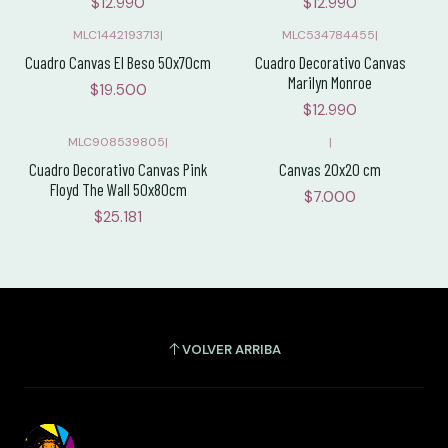
$12.990
$12.990
MLC1442193713
|
MLC534784455
|
Cuadro Canvas El Beso 50x70cm
Cuadro Decorativo Canvas
Marilyn Monroe
$19.500
$12.990
MLC908539805
|
|
Cuadro Decorativo Canvas Pink
Canvas 20x20 cm
Floyd The Wall 50x80cm
$7.000
$25.181
VOLVER ARRIBA