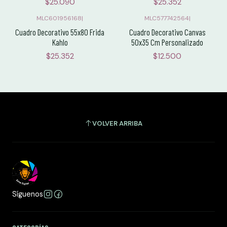
$25.090
$25.352
MLC601956168
|
MLC577742564
|
Cuadro Decorativo 55x80 Frida
Cuadro Decorativo Canvas
Kahlo
50x35 Cm Personalizado
$25.352
$12.500
VOLVER ARRIBA
Síguenos