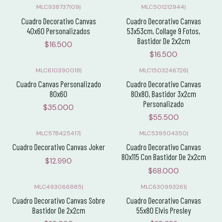
MLC938737109
|
MLC501212944
|
Cuadro Decorativo Canvas
Cuadro Decorativo Canvas
40x60 Personalizados
53x53cm, Collage 9 Fotos,
Bastidor De 2x2cm
$16.500
$16.500
MLC610390018
|
MLC1503246726
|
Cuadro Canvas Personalizado
Cuadro Decorativo Canvas
80x60
80x80, Bastidor 3x2cm
Personalizado
$35.000
$55.500
MLC578425417
|
MLC539504350
|
Cuadro Decorativo Canvas Joker
Cuadro Decorativo Canvas
80x115 Con Bastidor De 2x2cm
$12.990
$68.000
MLC493066885
|
MLC630993261
|
Cuadro Decorativo Canvas Sobre
Cuadro Decorativo Canvas
Bastidor De 2x2cm
55x80 Elvis Presley