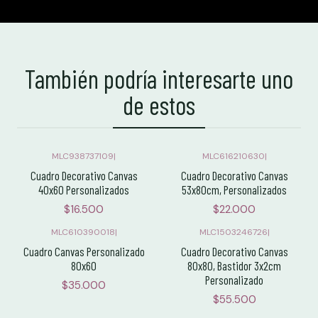
También podría interesarte uno
de estos
MLC938737109
|
MLC616210630
|
Cuadro Decorativo Canvas
Cuadro Decorativo Canvas
40x60 Personalizados
53x80cm, Personalizados
$16.500
$22.000
MLC610390018
|
MLC1503246726
|
Cuadro Canvas Personalizado
Cuadro Decorativo Canvas
80x60
80x80, Bastidor 3x2cm
Personalizado
$35.000
$55.500