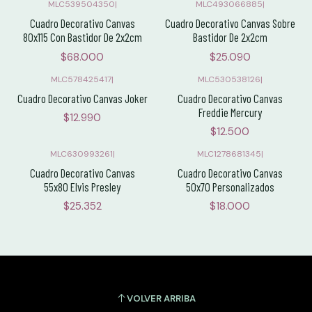
MLC539504350
|
MLC493066885
|
Cuadro Decorativo Canvas
Cuadro Decorativo Canvas Sobre
80x115 Con Bastidor De 2x2cm
Bastidor De 2x2cm
$68.000
$25.090
MLC578425417
|
MLC530538126
|
Cuadro Decorativo Canvas Joker
Cuadro Decorativo Canvas
Freddie Mercury
$12.990
$12.500
MLC630993261
|
MLC1278681345
|
Cuadro Decorativo Canvas
Cuadro Decorativo Canvas
55x80 Elvis Presley
50x70 Personalizados
$25.352
$18.000
VOLVER ARRIBA