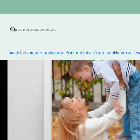
Inicio
Inicio
Canvas personalizados
Portaretratos
Impresion
Nuestros Di