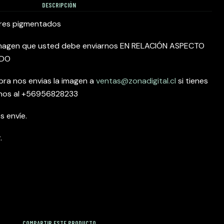
DESCRIPCIÓN
lores pigmentados
 imagen que usted debe enviarnos EN RELACIÓN ASPECTO
ADO
ra nos envias la imagen a
ventas@zonadigital.cl
si tienes
nos al +56956828233
s envíe.
.
COMPARTIR ESTE PRODUCTO