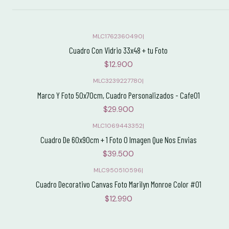
MLC1762360490
|
Cuadro Con Vidrio 33x48 + tu Foto
$12.900
MLC3239227780
|
Marco Y Foto 50x70cm, Cuadro Personalizados - Cafe01
$29.900
MLC1069443352
|
Cuadro De 60x90cm + 1 Foto O Imagen Que Nos Envias
$39.500
MLC950510596
|
Cuadro Decorativo Canvas Foto Marilyn Monroe Color #01
$12.990