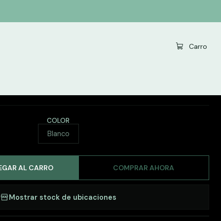
 Bl#01
|
Carro
 Foto 50x70cm, Cuadro
onalizados - Bl#01
COLOR
Blanco
EGAR AL CARRO
COMPRAR AHORA
Mostrar stock de ubicaciones