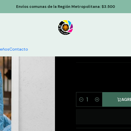
Portaretratos
Marco Y Foto 50x70cm, Cuadro Personalizados -
Envíos comunas de la Región Metropolitana: $3.500
Marco Y
Pers
seños
Contacto
AGR
Cantidad