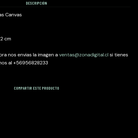
DESCRIPCIÓN
las Canvas
x2 cm
ra nos envias la imagen a
ventas@zonadigital.cl
si tienes
nos al +56956828233
COMPARTIR ESTE PRODUCTO