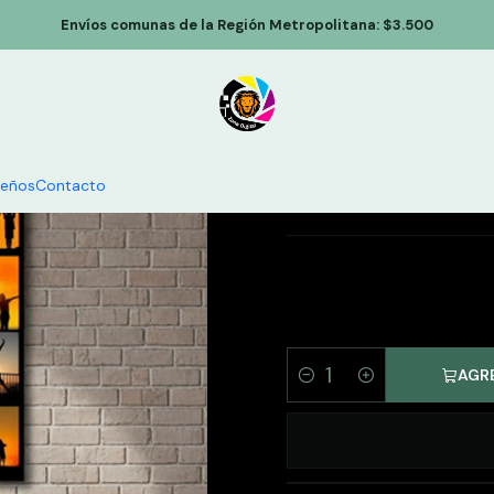
vas personalizados
Cuadro Decorativo Canvas Collage 50x70cm 
Envíos comunas de la Región Metropolitana: $3.500
Cuadro De
50
seños
Contacto
AGR
Cantidad