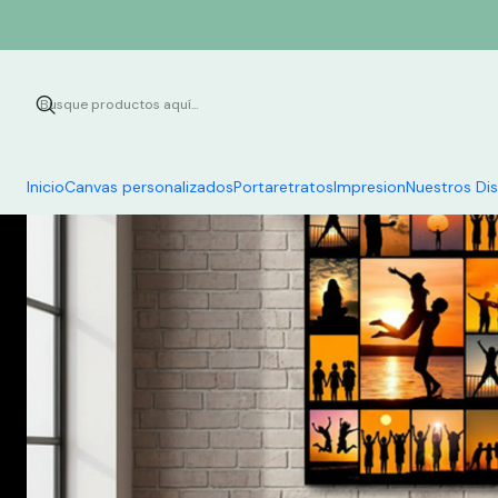
Inicio
Can
Inicio
Canvas personalizados
Portaretratos
Impresion
Nuestros Di