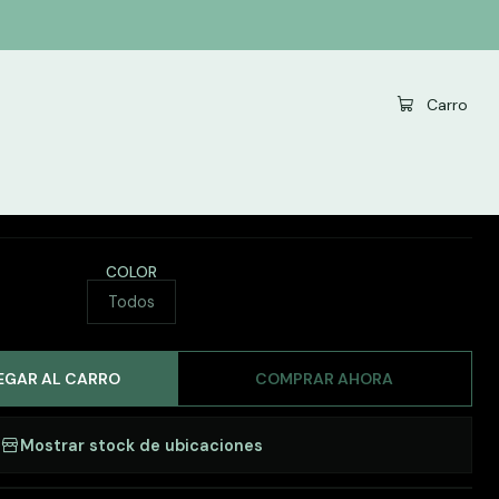
- 13 Fotos
|
Carro
corativo Canvas Collage
x70cm - 13 Fotos
COLOR
Todos
EGAR AL CARRO
COMPRAR AHORA
Mostrar stock de ubicaciones