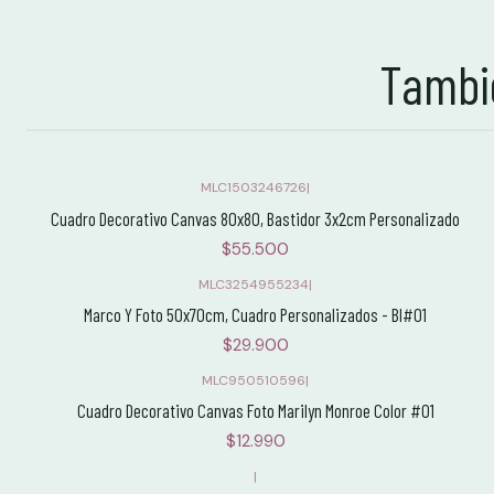
Tambié
MLC1503246726
|
Cuadro Decorativo Canvas 80x80, Bastidor 3x2cm Personalizado
$55.500
MLC3254955234
|
Marco Y Foto 50x70cm, Cuadro Personalizados - Bl#01
$29.900
MLC950510596
|
Cuadro Decorativo Canvas Foto Marilyn Monroe Color #01
$12.990
|