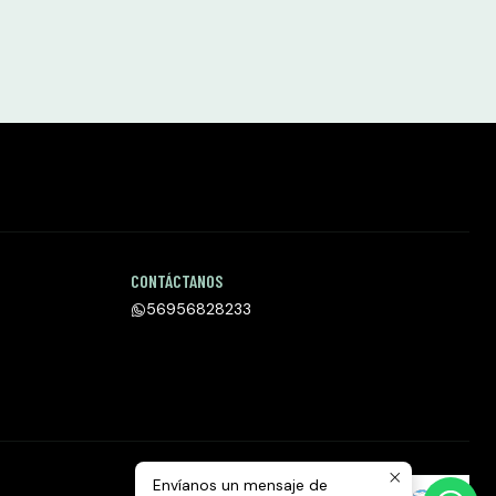
CONTÁCTANOS
56956828233
Envíanos un mensaje de