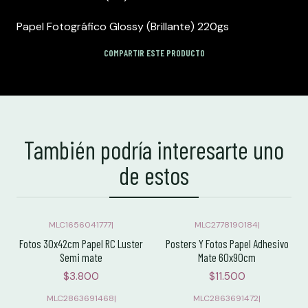
Papel Fotográfico Glossy (Brillante) 220gs
COMPARTIR ESTE PRODUCTO
También podría interesarte uno
de estos
MLC1656041777
|
MLC2778190184
|
Fotos 30x42cm Papel RC Luster
Posters Y Fotos Papel Adhesivo
Semi mate
Mate 60x90cm
$3.800
$11.500
MLC2863691468
|
MLC2863691472
|