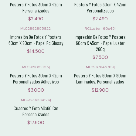
Posters Y Fotos 30cm X 42cm
Posters Y Fotos 30cm X 42cm
Personalizados
Personalizados
$2.490
$2.490
MLC2892855822
|
RCLuster_60x45
|
Impresión De Fotos Y Posters
Impresión De Fotos Y Posters
60cm X 90cm - Papel Rc Glossy
60cm X 45cm - Papel Luster
260g
$14.500
$7.500
MLC921051305
|
MLC967645789
|
Posters Y Fotos 30cm X 42cm
Posters Y Fotos 60cm X 90cm
Personalizados Adhesivos
Laminados, Personalizados
$3.000
$12.900
MLC3234196826
|
Cuadros Y Foto 40x60 Cm
Personalizados
$17.900