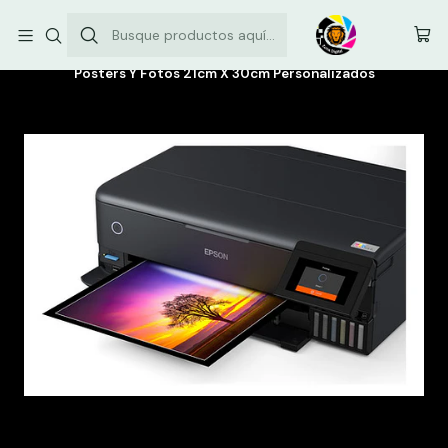
Envíos comunas de la Región Metropolitana: $3.500
Inicio
Impresion
Posters Y Fotos 21cm X 30cm Personalizados