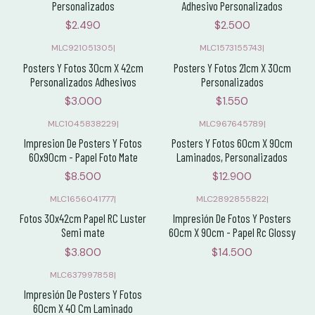
Personalizados
Adhesivo Personalizados
$2.490
$2.500
MLC921051305
|
MLC1573155743
|
Posters Y Fotos 30cm X 42cm
Posters Y Fotos 21cm X 30cm
Personalizados Adhesivos
Personalizados
$3.000
$1.550
MLC1045838229
|
MLC967645789
|
Impresion De Posters Y Fotos
Posters Y Fotos 60cm X 90cm
60x90cm - Papel Foto Mate
Laminados, Personalizados
$8.500
$12.900
MLC1656041777
|
MLC2892855822
|
Fotos 30x42cm Papel RC Luster
Impresión De Fotos Y Posters
Semi mate
60cm X 90cm - Papel Rc Glossy
$3.800
$14.500
MLC637997858
|
Impresión De Posters Y Fotos
60cm X 40 Cm Laminado