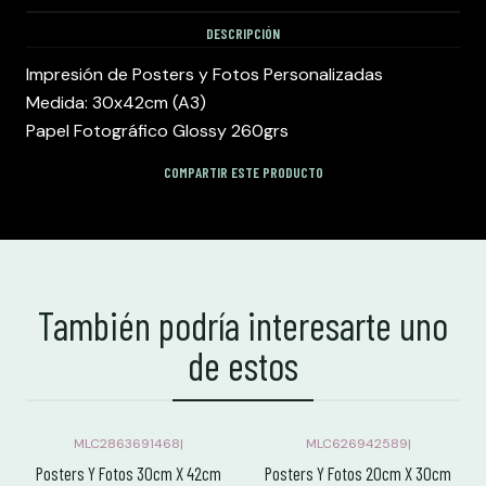
DESCRIPCIÓN
Impresión de Posters y Fotos Personalizadas
Medida: 30x42cm (A3)
Papel Fotográfico Glossy 260grs
COMPARTIR ESTE PRODUCTO
También podría interesarte uno
de estos
MLC2863691468
|
MLC626942589
|
Posters Y Fotos 30cm X 42cm
Posters Y Fotos 20cm X 30cm