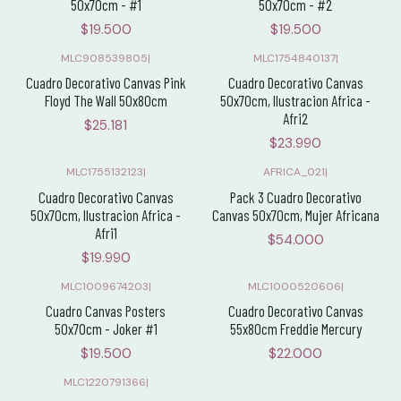
50x70cm - #1
50x70cm - #2
$19.500
$19.500
MLC908539805
|
MLC1754840137
|
Cuadro Decorativo Canvas Pink
Cuadro Decorativo Canvas
Floyd The Wall 50x80cm
50x70cm, Ilustracion Africa -
Afri2
$25.181
$23.990
MLC1755132123
|
AFRICA_021
|
Cuadro Decorativo Canvas
Pack 3 Cuadro Decorativo
50x70cm, Ilustracion Africa -
Canvas 50x70cm, Mujer Africana
Afri1
$54.000
$19.990
MLC1009674203
|
MLC1000520606
|
Cuadro Canvas Posters
Cuadro Decorativo Canvas
50x70cm - Joker #1
55x80cm Freddie Mercury
$19.500
$22.000
MLC1220791366
|