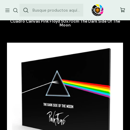
Envíos comunas de la Región Metropolitana: $3.500
Inicio
Nuestros Diseños
Cuadro Canvas Pink Floyd 50x70cm The Dark Side Of The
Moon